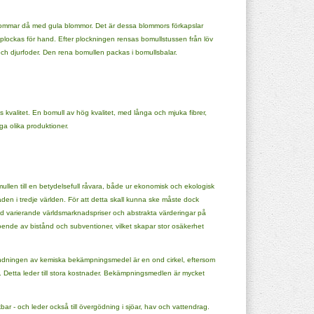
blommar då med gula blommor. Det är dessa blommors förkapslar
plockas för hand. Efter plockningen rensas bomullstussen från löv
l och djurfoder. Den rena bomullen packas i bomullsbalar.
ns kvalitet. En bomull av hög kvalitet, med långa och mjuka fibrer,
ga olika produktioner.
ullen till en betydelsefull råvara, både ur ekonomisk och ekologisk
en i tredje världen. För att detta skall kunna ske måste dock
 varierande världsmarknadspriser och abstrakta värderingar på
beroende av bistånd och subventioner, vilket skapar stor osäkerhet
vändningen av kemiska bekämpningsmedel är en ond cirkel, eftersom
 Detta leder till stora kostnader. Bekämpningsmedlen är mycket
r - och leder också till övergödning i sjöar, hav och vattendrag.