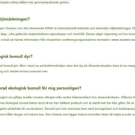
gisk odling tillåter inte genmanipulerade grödor.
iljömärkningen?
ngen Svanen och det oberoende KRAV är internationellt erkända och betrodda miljömärkningar. De
ika slag - ofta gällande slutproduktens egenskaper och innehåll. Dessa säger ingenting om hur bom
också att hämta information från respektive certifieringsorganisations hemsidor:
www.svanen.nu
logisk bomull dyr?
d bomull gör. Men i sluet av produktionskedjan visar det sig att råvarukostnaden bara är en margi
ng och skatter kostar avsevärt mer.
ierad ekologisk bomull för mig personligen?
largjort om giftiga textilier orsakar allergier eller andra hälsoproblem hos slutanvändaren. Gifte
ifierat ekologisk bomull bidrar dock till ett mer hållbart jordbruk och är därtill helt fria från gifter
ogiskt värdefulla för användaren. Bomull som inte stressats fram med konstgödsel och bekämpnings
r som håller längre och känns bra. Den historia som ligger bakom bomullen leder till nöjda kunder som