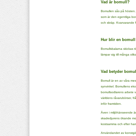
Vad är bomull?
Bomullen sås på hösten. 
som är den egentliga bom
och skräp. Kvarvarande fr
Hur blir en bomull
Bomullsbalarna skickas til
lämpar sig till många oli
Vad betyder bomul
Bomull är en av våra mest
synvinkel. Bomullens eko
bomullsodlarens arbete v
världens råvarubörser, fr
inför framtiden.
Även i miljöhänseende är
skadedjurens ökande mots
kostsamma och efter hand 
Användandet av konstgödse