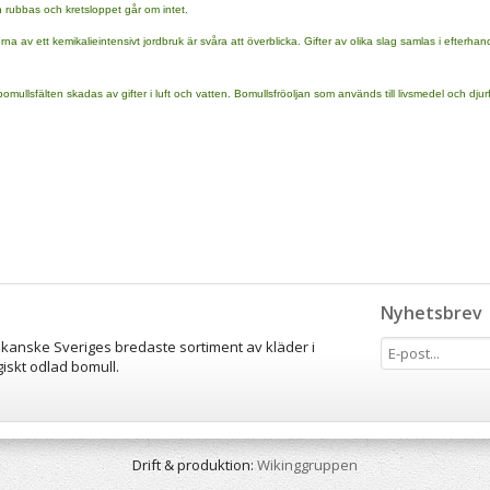
n rubbas och kretsloppet går om intet.
 av ett kemikalieintensivt jordbruk är svåra att överblicka. Gifter av olika slag samlas i efterhan
mullsfälten skadas av gifter i luft och vatten. Bomullsfröoljan som används till livsmedel och djurfo
Nyhetsbrev
 kanske Sveriges bredaste sortiment av kläder i
giskt odlad bomull.
Drift & produktion:
Wikinggruppen