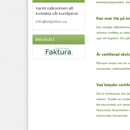
bekämpningsmedlen. Ekolo
Varmt välkommen att
kontakta vår kundtjänst.
Kan man lita på m
info@miljoklon.se
Den statliga miljömärkni
utfärdar certifikat av ol
Betalsätt
upp vid begäran. Det går 
Är certifierad eko
Råvaran kostar mer än va
transporter, marknadsföri
Vad betyder certif
Det är fortfarande inte k
vattnet. Textilier av cert
blir ekonomiskt och ekol
Detta leder till produkte
ekonomiskt hänseende.