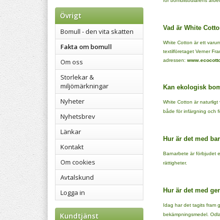
för bomullsodlarens arbe
Övrigt
Vad är White Cott
Bomull - den vita skatten
White Cotton är ett varu
Fakta om bomull
textilföretaget Verner Fr
Om oss
adressen:
www.ecocott
Storlekar &
miljömärkningar
Kan ekologisk bomu
Nyheter
White Cotton är naturligt
både för infärgning och för
Nyhetsbrev
Länkar
Hur är det med ba
Kontakt
Barnarbete är förbjudet e
Om cookies
rättigheter.
Avtalskund
Hur är det med ge
Logga in
Idag har det tagits fram
Kundtjänst
bekämpningsmedel. Odlar