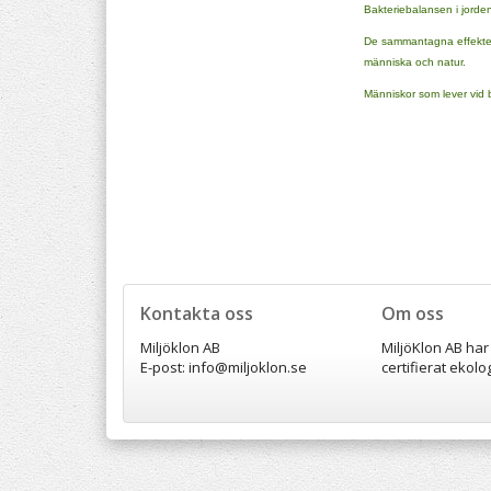
Bakteriebalansen i jorde
De sammantagna effekterna
människa och natur.
Människor som lever vid bo
Kontakta oss
Om oss
Miljöklon AB
MiljöKlon AB har
E-post: info@miljoklon.se
certifierat ekolo