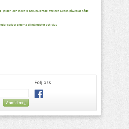
d i jorden och leder till ackumulerade effekter. Dessa påverkar både
der sprider gifterna till människor och djur.
Följ oss
Anmäl mig