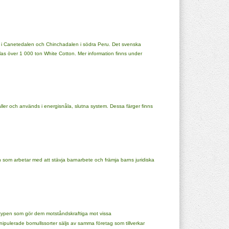
re i Canetedalen och Chinchadalen i södra Peru. Det svenska
dlas över 1 000 ton White Cotton. Mer information finns under
taller och används i energisnåla, slutna system. Dessa färger finns
n som arbetar med att stävja barnarbete och främja barns juridiska
otypen som gör dem motståndskraftiga mot vissa
ulerade bomullssorter säljs av samma företag som tillverkar