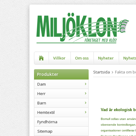
Villkor
Om oss
Nyheter
Nyhet
Startsida
Fakta om b
Produkter
Dam
Herr
Barn
Vad är ekologisk 
Hemtextil
Bomull odlas utan använd
Fyndhörna
oberoende kontrollorgan.
Sitemap
organisationer certifiera