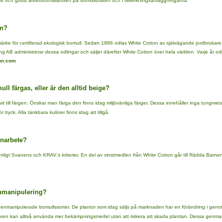
te och goda arbetsförhållanden på bomullsfälten och i tillverkningsanläggningarna.
on?
märke för certifierad ekologisk bomull. Sedan 1986 odlas White Cotton av självägande jordbruka
ang AB administrerar dessa odlingar och säljer därefter White Cotton över hela världen. Varje år o
on.com
ll färgas, eller är den alltid beige?
 vit till färgen. Önskar man färga den finns idag miljövänliga färger. Dessa innehåller inga tungme
 tryck. Alla tänkbara kulörer finns idag att tillgå.
rnarbete?
nligt Svanens och KRAV:s kriterier. En del av vinstmedlen från White Cotton går till Rädda Barne
nmanipulering?
 genmanipulerade bomullssorter. De plantor som idag säljs på marknaden har en förändring i gen
en kan alltså använda mer bekämpningsmedel utan att riskera att skada plantan. Dessa genmanip