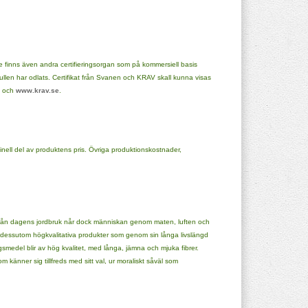
 finns även andra certifieringsorgan som på kommersiell basis
ullen har odlats. Certifikat från Svanen och KRAV skall kunna visas
och
www.krav.se
.
nell del av produktens pris. Övriga produktionskostnader,
rna från dagens jordbruk når dock människan genom maten, luften och
. De är dessutom högkvalitativa produkter som genom sin långa livslängd
medel blir av hög kvalitet, med långa, jämna och mjuka fibrer.
 känner sig tillfreds med sitt val, ur moraliskt såväl som