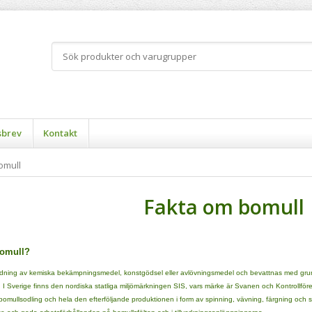
sbrev
Kontakt
omull
Fakta om bomull
bomull?
ning av kemiska bekämpningsmedel, konstgödsel eller avlövningsmedel och bevattnas med grundv
 I Sverige finns den nordiska statliga miljömärkningen SIS, vars märke är Svanen och Kontrollför
r bomullsodling och hela den efterföljande produktionen i form av spinning, vävning, färgning och 