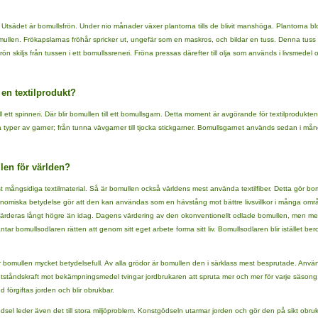
Utsädet är bomullsfrön. Under nio månader växer plantorna tills de blivit manshöga. Plantorna 
ullen. Frökapslarnas fröhår spricker ut, ungefär som en maskros, och bildar en tuss. Denna tuss 
ön skiljs från tussen i ett bomullssreneri. Fröna pressas därefter till olja som används i livsmede
 en textilprodukt?
l ett spinneri. Där blir bomullen till ett bomullsgarn. Detta moment är avgörande för textilprodukte
ka typer av garner; från tunna vävgarner till tjocka stickgarner. Bomullsgarnet används sedan i mån
len för världen?
 mångsidiga textilmaterial. Så är bomullen också världens mest använda textilfiber. Detta gör bom
nomiska betydelse gör att den kan användas som en hävstång mot bättre livsvillkor i många områd
ärderas långt högre än idag. Dagens värdering av den okonventionellt odlade bomullen, men med
åntar bomullsodlaren rätten att genom sitt eget arbete forma sitt liv. Bomullsodlaren blir istället 
 bomullen mycket betydelsefull. Av alla grödor är bomullen den i särklass mest besprutade. An
tåndskraft mot bekämpningsmedel tvingar jordbrukaren att spruta mer och mer för varje säsong.
förgiftas jorden och blir obrukbar.
l leder även det till stora miljöproblem. Konstgödseln utarmar jorden och gör den på sikt obrukba