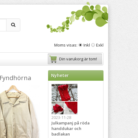
Moms visas:
Inkl
Exkl
Din varukorg är tom!
Nyheter
Fyndhörna
2023-11-28
Julkampanj på röda
handdukar och
badlakan