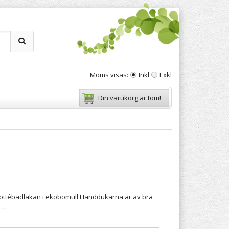
Moms visas:
Inkl
Exkl
Din varukorg är tom!
rottébadlakan i ekobomull Handdukarna är av bra
r …