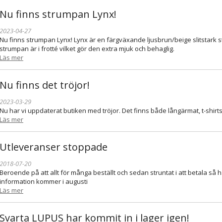
Nu finns strumpan Lynx!
2023-04-27
Nu finns strumpan Lynx! Lynx är en färgväxande ljusbrun/beige slitstark
strumpan är i frotté vilket gör den extra mjuk och behaglig.
Läs mer
Nu finns det tröjor!
2023-03-29
Nu har vi uppdaterat butiken med tröjor. Det finns både långärmat, t-shirts 
Läs mer
Utleveranser stoppade
2018-07-20
Beroende på att allt för många beställt och sedan struntat i att betala så 
information kommer i augusti
Läs mer
Svarta LUPUS har kommit in i lager igen!