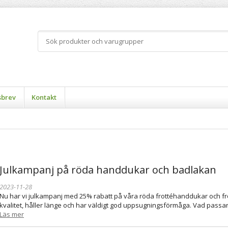
sbrev
Kontakt
Julkampanj på röda handdukar och badlakan
2023-11-28
Nu har vi julkampanj med 25% rabatt på våra röda frottéhanddukar och f
kvalitet, håller länge och har väldigt god uppsugningsförmåga. Vad passa
Läs mer