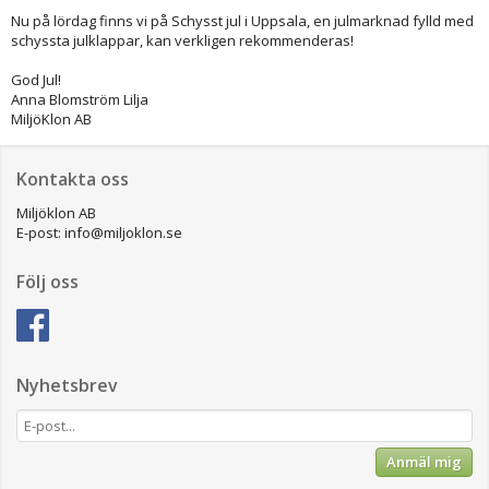
Nu på lördag finns vi på Schysst jul i Uppsala, en julmarknad fylld med
schyssta julklappar, kan verkligen rekommenderas!
God Jul!
Anna Blomström Lilja
MiljöKlon AB
Kontakta oss
Miljöklon AB
E-post: info@miljoklon.se
Följ oss
Nyhetsbrev
Anmäl mig