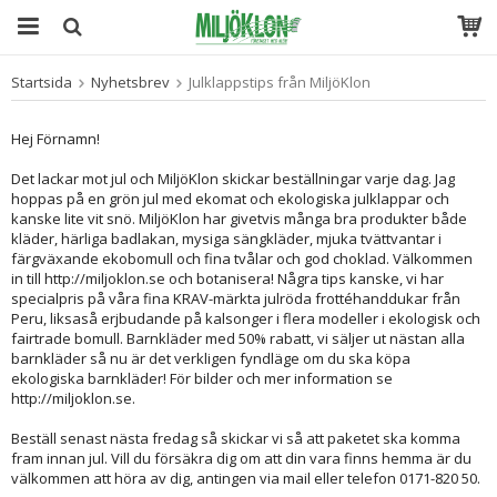
Startsida
Nyhetsbrev
Julklappstips från MiljöKlon
Produkten har blivit tillagd i varukorgen
Hej Förnamn!
Det lackar mot jul och MiljöKlon skickar beställningar varje dag. Jag
hoppas på en grön jul med ekomat och ekologiska julklappar och
kanske lite vit snö. MiljöKlon har givetvis många bra produkter både
kläder, härliga badlakan, mysiga sängkläder, mjuka tvättvantar i
färgväxande ekobomull och fina tvålar och god choklad. Välkommen
in till http://miljoklon.se och botanisera! Några tips kanske, vi har
specialpris på våra fina KRAV-märkta julröda frottéhanddukar från
Peru, liksaså erjbudande på kalsonger i flera modeller i ekologisk och
fairtrade bomull. Barnkläder med 50% rabatt, vi säljer ut nästan alla
barnkläder så nu är det verkligen fyndläge om du ska köpa
ekologiska barnkläder! För bilder och mer information se
http://miljoklon.se.
Beställ senast nästa fredag så skickar vi så att paketet ska komma
fram innan jul. Vill du försäkra dig om att din vara finns hemma är du
välkommen att höra av dig, antingen via mail eller telefon 0171-820 50.