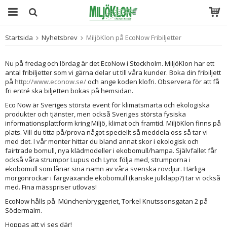
Startsida
Nyhetsbrev
MiljöKlon på EcoNow Fribiljetter
Produkten har blivit tillagd i varukorgen
Nu på fredag och lördag är det EcoNow i Stockholm. MiljöKlon har ett
antal fribiljetter som vi gärna delar ut till våra kunder. Boka din fribiljett
på
http://www.econow.se/
och ange koden klofri. Observera för att få
fri entré ska biljetten bokas på hemsidan.
Eco Now är Sveriges största event för klimatsmarta och ekologiska
produkter och tjänster, men också Sveriges största fysiska
informationsplattform kring Miljö, klimat och framtid. MiljöKlon finns på
plats. Vill du titta på/prova något speciellt så meddela oss så tar vi
med det. I vår monter hittar du bland annat skor i ekologisk och
fairtrade bomull, nya klädmodeller i ekobomull/hampa. Självfallet får
också våra strumpor Lupus och Lynx följa med, strumporna i
ekobomull som lånar sina namn av våra svenska rovdjur. Härliga
morgonrockar i färgväxande ekobomull (kanske julklapp?) tar vi också
med. Fina mässpriser utlovas!
EcoNow hålls på Münchenbryggeriet, Torkel Knutssonsgatan 2 på
Södermalm.
Hoppas att vi ses där!