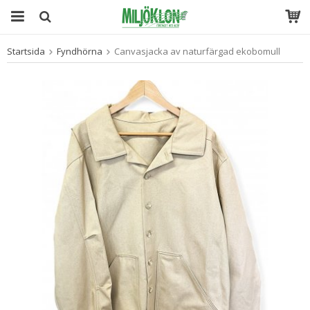
Startsida
Fyndhörna
Canvasjacka av naturfärgad ekobomull
Produkten har blivit tillagd i varukorgen