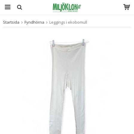
Startsida
Fyndhörna
Leggings i ekobomull
Produkten har blivit tillagd i varukorgen