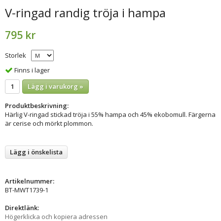
V-ringad randig tröja i hampa
795 kr
Storlek
Finns i lager
Lägg i varukorg »
Produktbeskrivning:
Härlig V-ringad stickad tröja i 55% hampa och 45% ekobomull. Färgerna
är cerise och mörkt plommon.
Lägg i önskelista
Artikelnummer:
BT-MWT1739-1
Direktlänk:
Högerklicka och kopiera adressen