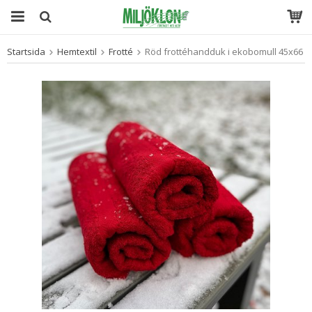
Startsida
Hemtextil
Frotté
Röd frottéhandduk i ekobomull 45x66
Produkten har blivit tillagd i varukorgen