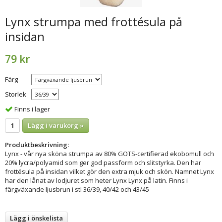
Lynx strumpa med frottésula på
insidan
79 kr
Färg
Storlek
Finns i lager
Lägg i varukorg »
Produktbeskrivning:
Lynx - vår nya sköna strumpa av 80% GOTS-certifierad ekobomull och
20% lycra/polyamid som ger god passform och slitstyrka. Den har
frottésula på insidan vilket gör den extra mjuk och skön. Namnet Lynx
har den lånat av lodjuret som heter Lynx Lynx på latin. Finns i
färgväxande ljusbrun i stl 36/39, 40/42 och 43/45
Lägg i önskelista