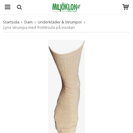
Startsida
Dam
Underkläder & Strumpor
Produkten har blivit tillagd i varukorgen
Lynx strumpa med frottésula på insidan