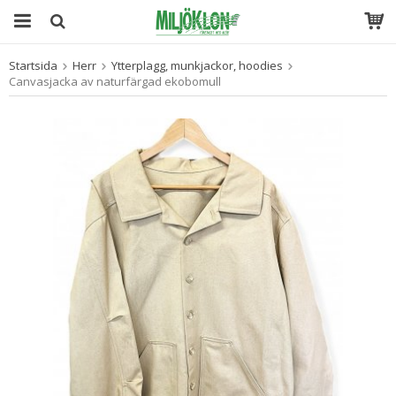
Startsida
Herr
Ytterplagg, munkjackor, hoodies
Produkten har blivit tillagd i varukorgen
Canvasjacka av naturfärgad ekobomull