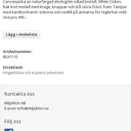
Canvasjacka av naturfärgad ekologiskt odlad bomull, White Cotton.
Rak kort modell med krage, knappar och två stora fickor fram. Tampar
med kardborrband i sidorna och nedtill på ärmarna för reglerbar vidd.
Ord pris 995:-
Lägg i önskelista
Artikelnummer:
REA1115
Direktlänk:
Högerklicka och kopiera adressen
Kontakta oss
Miljöklon AB
E-post: info@miljoklon.se
Följ oss